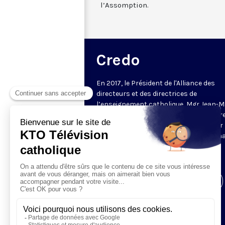
l’Assomption.
Credo
En 2017, le Président de l'Alliance des
directeurs et des directrices de
l’enseignement catholique, Mgr Jean-M
Le Vert (depuis, nommé évêque auxiliair
Bordeaux) délivre un enseignement sur 
Credo en plusieurs épisodes : une form
courte, chaque semaine, sur les
fondamentaux de la foi catholique.
Visiter la page de l'émission