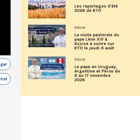
Les reportages d'été
2026 de KTO
Article
La visite pastorale du
pape Léon XIV à
Assise à suivre sur
KTO le jeudi 6 août
Article
ager
Le pape en Uruguay,
Argentine et Pérou du
6 au 17 novembre
list
2026