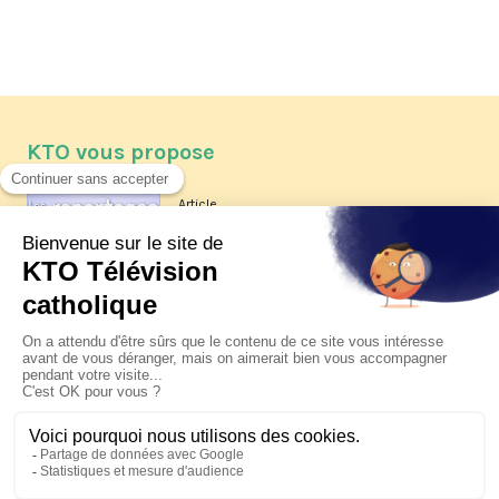
KTO vous propose
Article
Les reportages d'été 2026 de KTO
Article
La visite pastorale du pape Léon
XIV à Assise à suivre sur KTO le
jeudi 6 août
Article
Le pape en Uruguay, Argentine et
Pérou du 6 au 17 novembre 2026