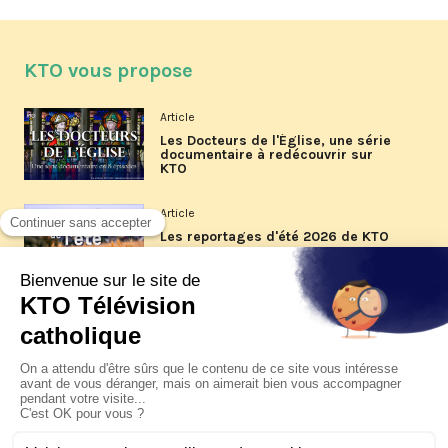
KTO vous propose
Article
Les Docteurs de l'Église, une série
documentaire à redécouvrir sur
KTO
Article
Les reportages d'été 2026 de KTO
Article
La visite pastorale du pape Léon
XIV à Assise à suivre sur KTO le
jeudi 6 août
Article
Le pape en Uruguay, Argentine et
Pérou du 6 au 17 novembre 2026