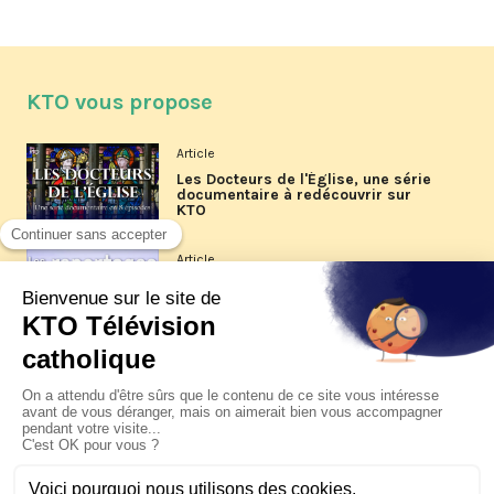
KTO vous propose
Article
Les Docteurs de l'Église, une série
documentaire à redécouvrir sur
KTO
Article
Les reportages d'été 2026 de KTO
Article
La visite pastorale du pape Léon
XIV à Assise à suivre sur KTO le
jeudi 6 août
Article
Le pape en Uruguay, Argentine et