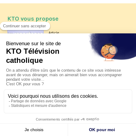
KTO vous propose
Article
Les reportages d'été 2026 de KTO
Article
La visite pastorale du pape Léon
XIV à Assise à suivre sur KTO le
jeudi 6 août
Article
Le pape en Uruguay, Argentine et
Pérou du 6 au 17 novembre 2026
© KTO 2026 —
Contact
—
Mentions légales