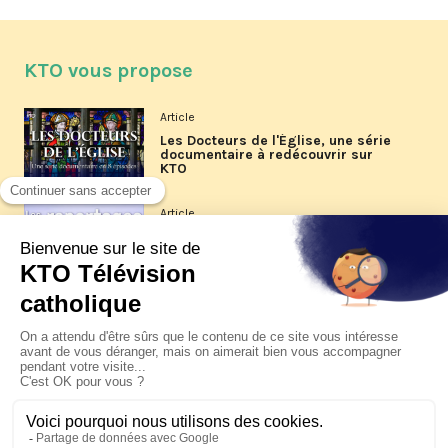
KTO vous propose
Article
Les Docteurs de l'Église, une série
documentaire à redécouvrir sur
KTO
Article
Les reportages d'été 2026 de KTO
Article
La visite pastorale du pape Léon
XIV à Assise à suivre sur KTO le
jeudi 6 août
Article
Le pape en Uruguay, Argentine et
Pérou du 6 au 17 novembre 2026