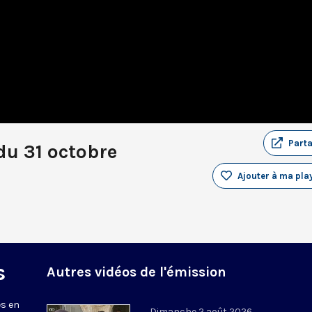
Part
du 31 octobre
Ajouter à ma play
s
Autres vidéos de l'émission
s en
Dimanche 2 août 2026