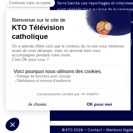
Terre Sainte. Les reportages et intervie
sont réalisés tout au long de la semain
le Centre des Médias de la Custodie
Franciscaine de Terre Sainte. En parten
avec le Franciscan Media Center.
Visiter la page de l'émission
© KTO 2026 —
Contact
—
Mentions légal