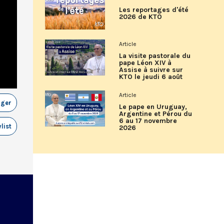
Les reportages d'été
2026 de KTO
Article
La visite pastorale du
pape Léon XIV à
Assise à suivre sur
KTO le jeudi 6 août
Article
ager
Le pape en Uruguay,
Argentine et Pérou du
6 au 17 novembre
list
2026