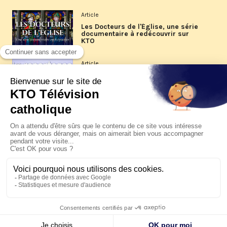
Article
Les Docteurs de l'Église, une série
documentaire à redécouvrir sur
KTO
Article
Les reportages d'été 2026 de KTO
Article
La visite pastorale du pape Léon
XIV à Assise à suivre sur KTO le
jeudi 6 août
Article
Le pape en Uruguay, Argentine et
Pérou du 6 au 17 novembre 2026