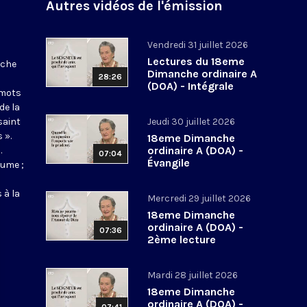
Autres vidéos de l'émission
Vendredi 31 juillet 2026
Lectures du 18eme
nche
Dimanche ordinaire A
28:26
(DOA) - Intégrale
 mots
de la
saint
Jeudi 30 juillet 2026
 ».
18eme Dimanche
ordinaire A (DOA) -
.
07:04
Évangile
aume ;
 à la
Mercredi 29 juillet 2026
18eme Dimanche
ordinaire A (DOA) -
07:36
2ème lecture
Mardi 28 juillet 2026
18eme Dimanche
ordinaire A (DOA) -
07:41