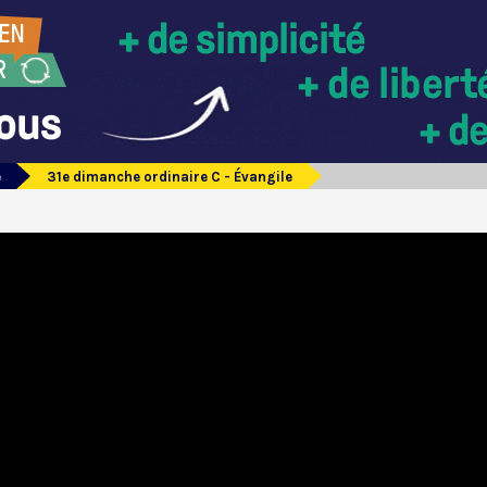
e
31e dimanche ordinaire C - Évangile