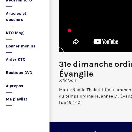
Recevoir KTO
Articles et
dossiers
KTO Mag
Donner mon IFI
Aider KTO
31e dimanche ordin
Évangile
Boutique DVD
27/10/2016
A propos
Marie-Noëlle Thabut lit et commen
du temps ordinaire, année C : Évang
Ma playlist
Luc 19, 1-10.