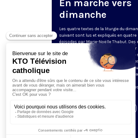
En marche vers
dimanche
Les quatre textes de la liturgie du dima
suivant sont lus et expliqués en quatre
épisodes par Marie-Noëlle Thabut. Des
simples et lumineux pour aller au cœur 
Révélation biblique, entrer dans ce que 
Luc appelle « l’intelligence des Écritures
Chaque jour, vivez avec la Parole de Dieu
Lundi, la première lecture ; mardi, le ps
mercredi, la deuxième lecture ; jeudi,
l’Évangile ; vendredi, les quatre épisodes
suite.
Visiter la page de l'émission