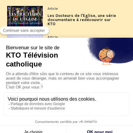
Article
Les Docteurs de l'Église, une série
documentaire à redécouvrir sur
KTO
Article
Les reportages d'été 2026 de KTO
Article
La visite pastorale du pape Léon
XIV à Assise à suivre sur KTO le
jeudi 6 août
Article
Le pape en Uruguay, Argentine et
Pérou du 6 au 17 novembre 2026