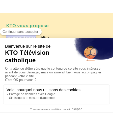
KTO vous propose
Article
Les reportages d'été 2026 de KTO
Article
La visite pastorale du pape Léon
XIV à Assise à suivre sur KTO le
jeudi 6 août
Article
Le pape en Uruguay, Argentine et
Pérou du 6 au 17 novembre 2026