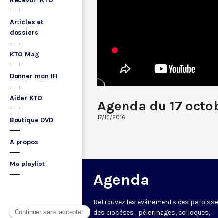
Recevoir KTO
Articles et
dossiers
KTO Mag
Donner mon IFI
Aider KTO
Agenda du 17 octo
17/10/2016
Boutique DVD
A propos
Ma playlist
Agenda
Retrouvez les événements des paroisse
des diocèses : pèlerinages, colloques,