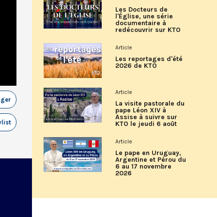
Les Docteurs de
l'Église, une série
documentaire à
redécouvrir sur KTO
Article
Les reportages d'été
2026 de KTO
Article
ager
La visite pastorale du
pape Léon XIV à
Assise à suivre sur
list
KTO le jeudi 6 août
Article
Le pape en Uruguay,
Argentine et Pérou du
6 au 17 novembre
2026