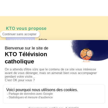
KTO vous propose
Article
Les reportages d'été 2026 de KTO
Article
La visite pastorale du pape Léon
XIV à Assise à suivre sur KTO le
jeudi 6 août
Article
Le pape en Uruguay, Argentine et
Pérou du 6 au 17 novembre 2026