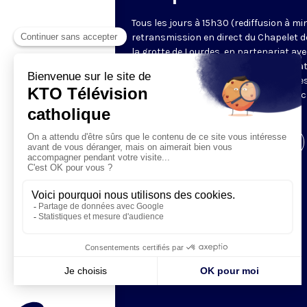
Tous les jours à 15h30 (rediffusion à min
retransmission en direct du Chapelet d
la grotte de Lourdes, en partenariat ave
Sanctuaires. Chaque jour, l'une des qua
méditations des mystères du Rosaire e
proposée en communion de prière avec
pèlerins à Lourdes.
Visiter la page de l'émission