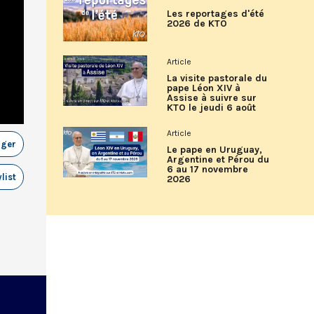
Les reportages d'été
2026 de KTO
Article
La visite pastorale du
pape Léon XIV à
Assise à suivre sur
KTO le jeudi 6 août
Article
ager
Le pape en Uruguay,
Argentine et Pérou du
6 au 17 novembre
list
2026