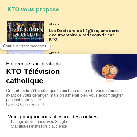
KTO vous propose
Article
Les Docteurs de l'Église, une série
documentaire à redécouvrir sur
KTO
Article
Les reportages d'été 2026 de KTO
Article
La visite pastorale du pape Léon
XIV à Assise à suivre sur KTO le
jeudi 6 août
Article
Le pape en Uruguay, Argentine et
Pérou du 6 au 17 novembre 2026