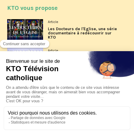
KTO vous propose
Article
Les Docteurs de l'Église, une série
documentaire à redécouvrir sur
KTO
Article
Les reportages d'été 2026 de KTO
Article
La visite pastorale du pape Léon
XIV à Assise à suivre sur KTO le
jeudi 6 août
Article
Le pape en Uruguay, Argentine et
Pérou du 6 au 17 novembre 2026