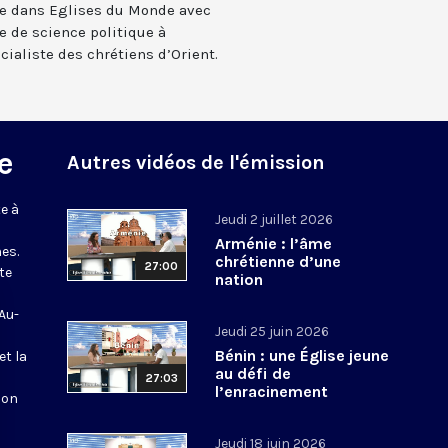
ge dans Eglises du Monde avec
e de science politique à
cialiste des chrétiens d’Orient.
e
Autres vidéos de l'émission
e à
Jeudi 2 juillet 2026
Arménie : l’âme
es.
chrétienne d’une
27:00
te
nation
 Au-
Jeudi 25 juin 2026
Bénin : une Église jeune
et la
au défi de
27:03
l’enracinement
ion
Jeudi 18 juin 2026