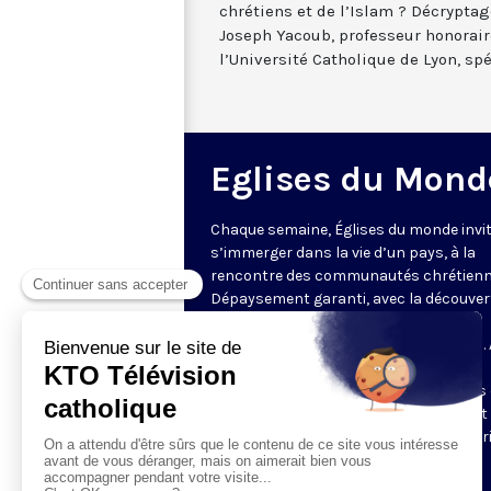
chrétiens et de l’Islam ? Décrypta
Joseph Yacoub, professeur honorair
l’Université Catholique de Lyon, spé
Eglises du Mond
Chaque semaine, Églises du monde invit
s’immerger dans la vie d’un pays, à la
rencontre des communautés chrétienn
Dépaysement garanti, avec la découver
des spécificités et du rayonnement de
l’Église catholique ou de ses difficultés.
delà de l’actualité, il s’agit aussi de
comprendre les grands enjeux du pays 
contribution que les chrétiens peuvent
apporter à la société. Présenté par Mar
Fontenille chaque jeudi à 21h45.