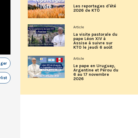
Les reportages d'été
2026 de KTO
Article
La visite pastorale du
pape Léon XIV à
Assise à suivre sur
KTO le jeudi 6 août
Article
ager
Le pape en Uruguay,
Argentine et Pérou du
6 au 17 novembre
list
2026