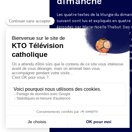
dimanche
Les quatre textes de la liturgie du dima
suivant sont lus et expliqués en quatre
épisodes par Marie-Noëlle Thabut. Des
simples et lumineux pour aller au cœur 
Révélation biblique, entrer dans ce que 
Luc appelle « l’intelligence des Écritures
Chaque jour, vivez avec la Parole de Dieu
Lundi, la première lecture ; mardi, le ps
mercredi, la deuxième lecture ; jeudi,
l’Évangile ; vendredi, les quatre épisodes
suite.
Visiter la page de l'émission