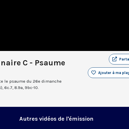
Part
naire C - Psaume
Ajouter à ma play
nte le psaume du 26e dimanche
, 6c.7, 8.9a, 9bc-10.
Autres vidéos de l'émission