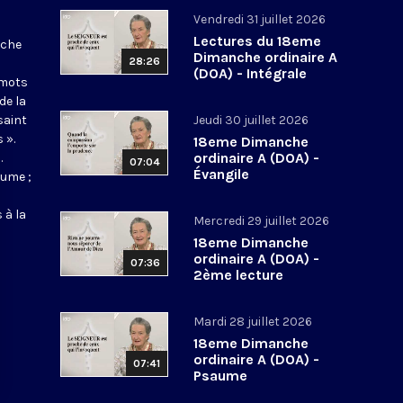
Vendredi 31 juillet 2026
Lectures du 18eme
nche
Dimanche ordinaire A
28:26
(DOA) - Intégrale
 mots
de la
saint
Jeudi 30 juillet 2026
 ».
18eme Dimanche
ordinaire A (DOA) -
.
07:04
Évangile
aume ;
 à la
Mercredi 29 juillet 2026
18eme Dimanche
ordinaire A (DOA) -
07:36
2ème lecture
Mardi 28 juillet 2026
18eme Dimanche
ordinaire A (DOA) -
07:41
Psaume