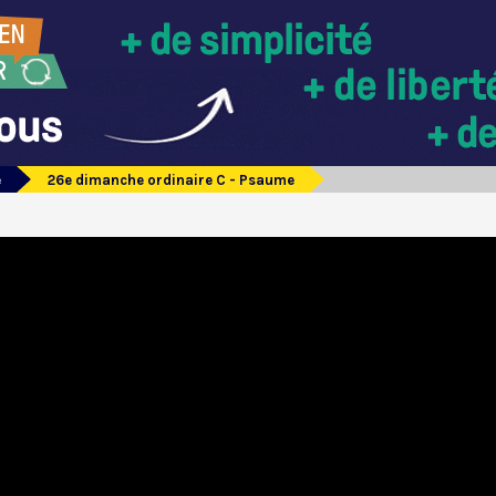
e
26e dimanche ordinaire C - Psaume