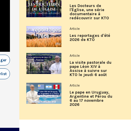
Les Docteurs de
l'Église, une série
documentaire à
redécouvrir sur KTO
Article
Les reportages d'été
2026 de KTO
Article
ager
La visite pastorale du
pape Léon XIV à
Assise à suivre sur
list
KTO le jeudi 6 août
Article
Le pape en Uruguay,
Argentine et Pérou du
6 au 17 novembre
2026