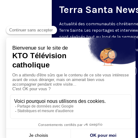
Terra Santa New
Actualité des communautés chrétienne
Terre Sainte. Les reportages et intervie
sont réalisés tout au long de la semain
le Centre des Médias de la Custodie
Franciscaine de Terre Sainte. En parten
avec le Franciscan Media Center.
Visiter la page de l'émission