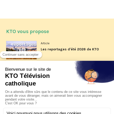
KTO vous propose
Article
Les reportages d'été 2026 de KTO
Article
La visite pastorale du pape Léon
XIV à Assise à suivre sur KTO le
jeudi 6 août
Article
Le pape en Uruguay, Argentine et
Pérou du 6 au 17 novembre 2026