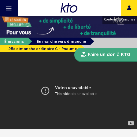
Contenu sponsorisé
Émissions
En marche vers dimanche
25e dimanche ordinaire C - Psaume
Faire un don à KTO