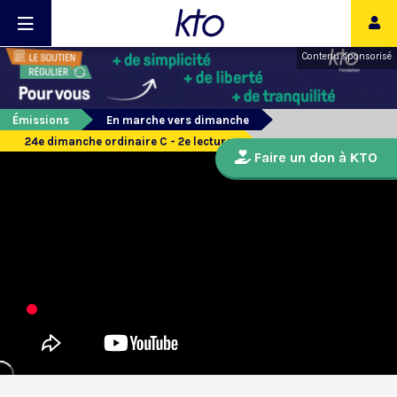
Contenu sponsorisé
Émissions
En marche vers dimanche
24e dimanche ordinaire C - 2e lecture
Faire un don à KTO