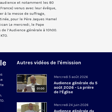
l’audience et notamment les 80
(France) venus avec leur évêque,
r à la messe de suffrage,
atinée, pour le Père Jaques Hamel
ican Le mercredi, le Pape
s de l’Audience générale à 10h00.
 KTO.
le
Autres vidéos de l'émission
ns
Mercredi 5 août 2026
se
Audience générale du 5
tte
août 2026 - La prière
01:00
de l’Église
n.
TO.
Mercredi 24 juin 2026
Audience générale du