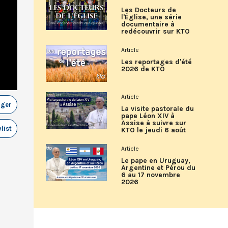
Les Docteurs de
l'Église, une série
documentaire à
redécouvrir sur KTO
Article
Les reportages d'été
2026 de KTO
Article
ager
La visite pastorale du
pape Léon XIV à
Assise à suivre sur
list
KTO le jeudi 6 août
Article
Le pape en Uruguay,
Argentine et Pérou du
6 au 17 novembre
2026