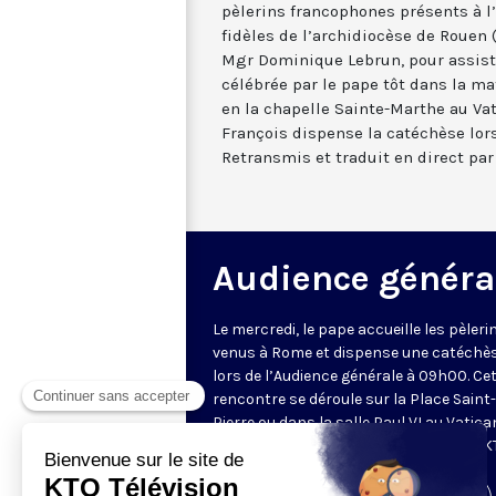
pèlerins francophones présents à 
fidèles de l’archidiocèse de Rouen 
Mgr Dominique Lebrun, pour assiste
célébrée par le pape tôt dans la m
en la chapelle Sainte-Marthe au Vat
François dispense la catéchèse lor
Retransmis et traduit en direct par
Audience généra
Le mercredi, le pape accueille les pèleri
venus à Rome et dispense une catéchè
lors de l’Audience générale à 09h00. Ce
rencontre se déroule sur la Place Saint-
Pierre ou dans la salle Paul VI au Vatica
Retransmise et traduite en direct par K