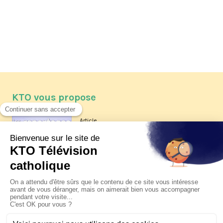
KTO vous propose
Article
Les reportages d'été 2026 de KTO
Article
La visite pastorale du pape Léon
XIV à Assise à suivre sur KTO le
jeudi 6 août
Article