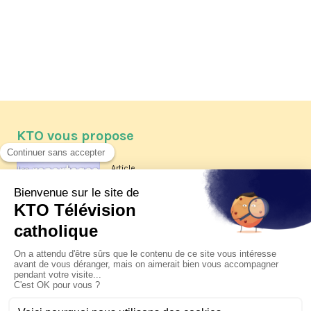
KTO vous propose
Article
Les reportages d'été 2026 de KTO
Article
La visite pastorale du pape Léon
XIV à Assise à suivre sur KTO le
jeudi 6 août
Article