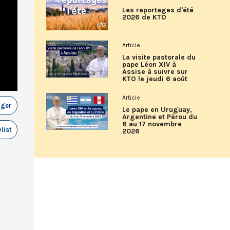
Les reportages d'été
2026 de KTO
Article
La visite pastorale du
pape Léon XIV à
Assise à suivre sur
KTO le jeudi 6 août
Article
ager
Le pape en Uruguay,
Argentine et Pérou du
6 au 17 novembre
list
2026