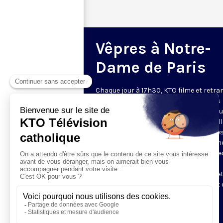
Vêpres à Notre-
Dame de Paris
Chaque jour à 17h30, KTO filme et retr
les Vêpres depuis Notre-Dame de Paris
rouverte. Les Vêpres font partie des He
de l’Office divin, c’est la prière solennel
soir. L’office de Vêpres comprend, aprè
l’introduction, une hymne, deux Psaum
Cantique du Nouveau Testament, une le
brève, le chant d’actions de grâces du
Magnificat, les prières d’intercession e
brève oraison. Les textes des Vêpres et 
messe sont presque toujours ceux
qu’indiquent le site
www.aelf.org
.