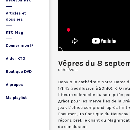
Recevoir KTO
Articles et
dossiers
KTO Mag
Donner mon IFI
Aider KTO
Vêpres du 8 septe
08/09/2016
Boutique DVD
Depuis la cathédrale Notre-Dame de
A propos
17h45 (rediffusion à 20h10), KTO ret
l’Heure solennelle du soir, priée pa
Ma playlist
grâce pour les merveilles de la Cré
jour. L’office comprend, après l’in
Psaumes, un Cantique du Nouveau T
répons bref, le chant du Magnificat,
de conclusion.