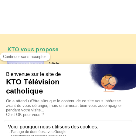
KTO vous propose
Article
Les reportages d'été 2026 de KTO
Article
La visite pastorale du pape Léon
XIV à Assise à suivre sur KTO le
jeudi 6 août
Article
Le pape en Uruguay, Argentine et
Pérou du 6 au 17 novembre 2026