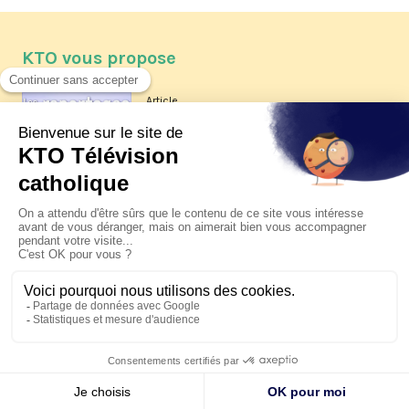
KTO vous propose
Article
Les reportages d'été 2026 de KTO
Article
La visite pastorale du pape Léon
XIV à Assise à suivre sur KTO le
jeudi 6 août
Article
Le pape en Uruguay, Argentine et
Pérou du 6 au 17 novembre 2026
© KTO 2026 —
Contact
—
Mentions légales