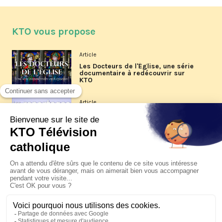
KTO vous propose
Article
Les Docteurs de l'Église, une série
documentaire à redécouvrir sur
KTO
Article
Les reportages d'été 2026 de KTO
Article
La visite pastorale du pape Léon
XIV à Assise à suivre sur KTO le
jeudi 6 août
Article
Le pape en Uruguay, Argentine et
Pérou du 6 au 17 novembre 2026