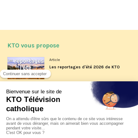
KTO vous propose
Article
Les reportages d'été 2026 de KTO
Article
La visite pastorale du pape Léon
XIV à Assise à suivre sur KTO le
jeudi 6 août
Article
Le pape en Uruguay, Argentine et
Pérou du 6 au 17 novembre 2026