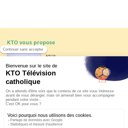
KTO vous propose
Article
Les reportages d'été 2026 de KTO
Article
La visite pastorale du pape Léon
XIV à Assise à suivre sur KTO le
jeudi 6 août
Article
Le pape en Uruguay, Argentine et
Pérou du 6 au 17 novembre 2026