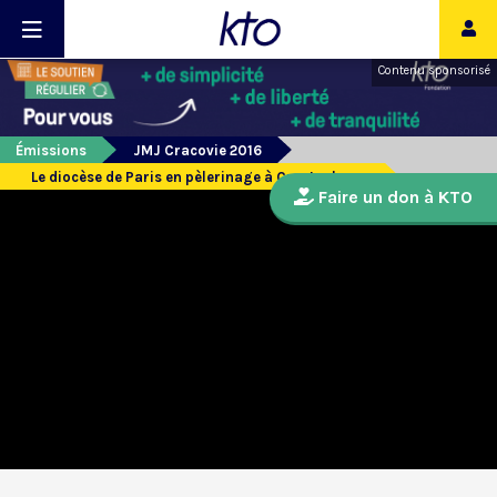
Contenu sponsorisé
Émissions
JMJ Cracovie 2016
Le diocèse de Paris en pèlerinage à Czestochowa
Faire un don à KTO