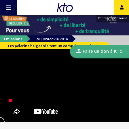
Contenu sponsorisé
Émissions
JMJ Cracovie 2016
Les pèlerins belges visitent un camp d’extermination
Faire un don à KTO