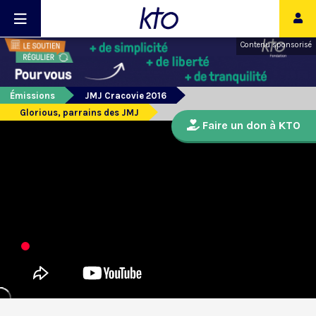
Contenu sponsorisé
Émissions
JMJ Cracovie 2016
Glorious, parrains des JMJ
Faire un don à KTO