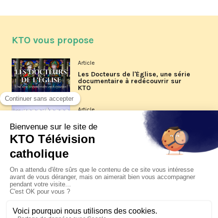
KTO vous propose
Article
Les Docteurs de l'Église, une série
documentaire à redécouvrir sur
KTO
Article
Les reportages d'été 2026 de KTO
Article
La visite pastorale du pape Léon
XIV à Assise à suivre sur KTO le
jeudi 6 août
Article
Le pape en Uruguay, Argentine et