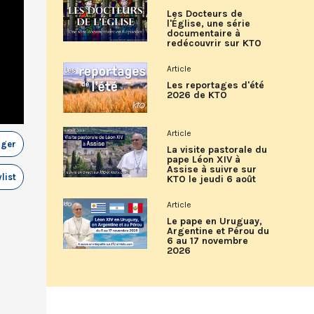
Les Docteurs de
l'Église, une série
documentaire à
redécouvrir sur KTO
Article
Les reportages d'été
2026 de KTO
Article
ager
La visite pastorale du
pape Léon XIV à
Assise à suivre sur
list
KTO le jeudi 6 août
Article
Le pape en Uruguay,
Argentine et Pérou du
6 au 17 novembre
2026