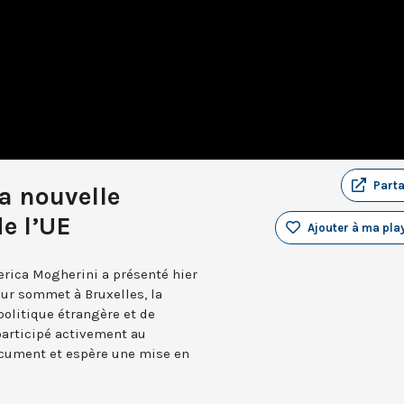
Part
a nouvelle
de l’UE
Ajouter à ma play
erica Mogherini a présenté hier
eur sommet à Bruxelles, la
politique étrangère et de
participé activement au
ocument et espère une mise en