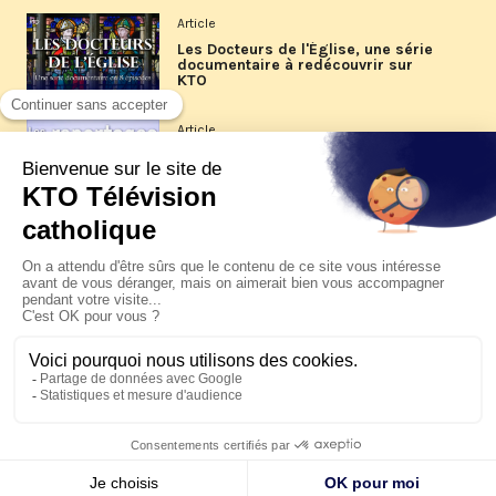
Article
Les Docteurs de l'Église, une série
documentaire à redécouvrir sur
KTO
Article
Les reportages d'été 2026 de KTO
Article
La visite pastorale du pape Léon
XIV à Assise à suivre sur KTO le
jeudi 6 août
Article
Le pape en Uruguay, Argentine et
Pérou du 6 au 17 novembre 2026
© KTO 2026 —
Contact
—
Mentions légales