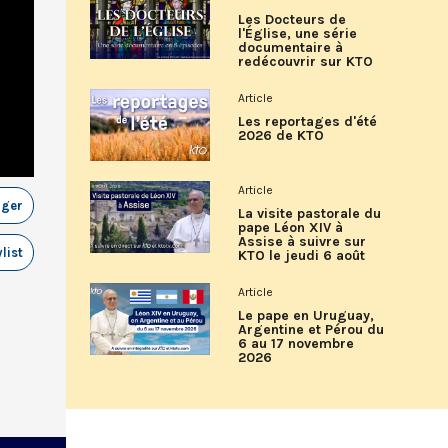
Les Docteurs de
l'Église, une série
documentaire à
redécouvrir sur KTO
Article
Les reportages d'été
2026 de KTO
Article
ager
La visite pastorale du
pape Léon XIV à
Assise à suivre sur
list
KTO le jeudi 6 août
Article
Le pape en Uruguay,
Argentine et Pérou du
6 au 17 novembre
2026