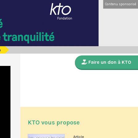
Contenu sponsorisé
e
Faire un don à KTO
KTO vous propose
Article