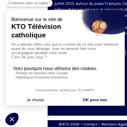
juillet 2013, autour du pape François. C
édition était placée sous le patronage d
saint Jean-Paul II et sous le thème « He
les miséricordieux, car ils obtiendront
miséricorde » (Mt 5, 7). Retrouvez sur c
page les temps forts de ces JMJ : mess
veillée de prière...
Visiter la page de l'émission
© KTO 2026 —
Contact
—
Mentions légal