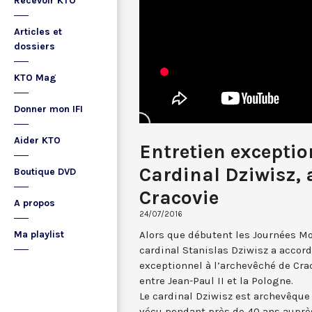
Recevoir KTO
Articles et
dossiers
KTO Mag
Donner mon IFI
Aider KTO
Entretien exceptio
Cardinal Dziwisz,
Boutique DVD
Cracovie
A propos
24/07/2016
Alors que débutent les Journées Mo
Ma playlist
cardinal Stanislas Dziwisz a accord
exceptionnel à l’archevêché de Crac
entre Jean-Paul II et la Pologne.
Le cardinal Dziwisz est archevêque 
vécu pendant près de 40 ans auprès