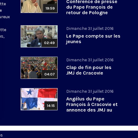
Conférence de presse
ette
du Pape François de
19:59
e
retour de Pologne
ureux
Dimanche 31 juillet 2016
ette
Le Pape compte sur les
es,
jeunes
02:49
Dimanche 31 juillet 2016
Clap de fin pour les
JMJ de Cracovie
04:07
Dimanche 31 juillet 2016
Angélus du Pape
François à Cracovie et
14:15
annonce des JMJ au
Panama
es