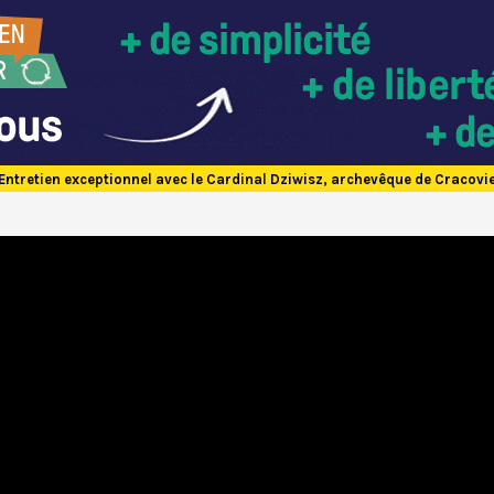
Entretien exceptionnel avec le Cardinal Dziwisz, archevêque de Cracovi