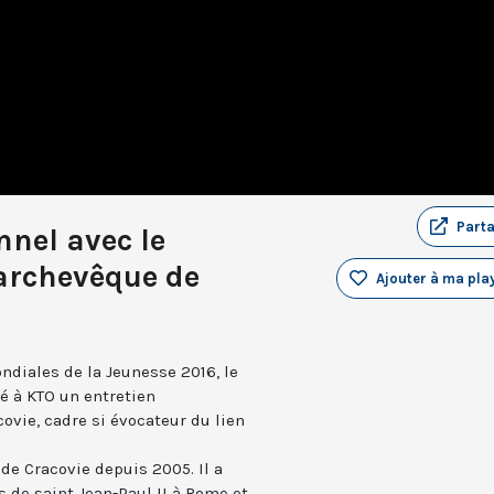
Part
nnel avec le
 archevêque de
Ajouter à ma play
ndiales de la Jeunesse 2016, le
é à KTO un entretien
ovie, cadre si évocateur du lien
de Cracovie depuis 2005. Il a
 de saint Jean-Paul II à Rome et