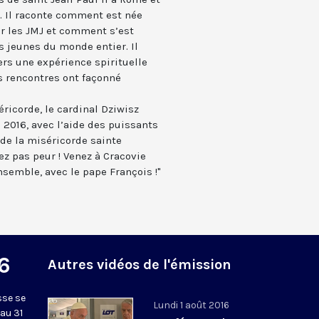
r. Il raconte comment est née
er les JMJ et comment s’est
es jeunes du monde entier. Il
ers une expérience spirituelle
s rencontres ont façonné
éricorde, le cardinal Dziwisz
J 2016, avec l’aide des puissants
 de la miséricorde sainte
yez pas peur ! Venez à Cracovie
ensemble, avec le pape François !"
6
Autres vidéos de l'émission
sse se
Lundi 1 août 2016
au 31