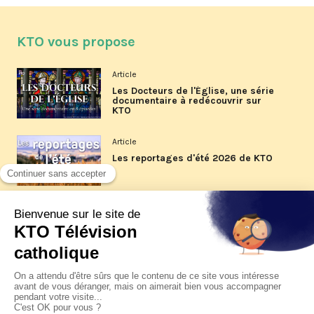
KTO vous propose
Article
Les Docteurs de l'Église, une série
documentaire à redécouvrir sur
KTO
Article
Les reportages d'été 2026 de KTO
Article
La visite pastorale du pape Léon
XIV à Assise à suivre sur KTO le
jeudi 6 août
Article
Le pape en Uruguay, Argentine et
Pérou du 6 au 17 novembre 2026