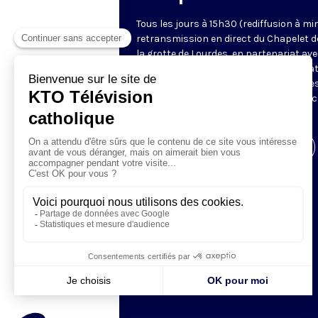
Tous les jours à 15h30 (rediffusion à min
retransmission en direct du Chapelet d
la grotte de Lourdes, en partenariat ave
Sanctuaires. Chaque jour, l'une des qua
méditations des mystères du Rosaire e
proposée en communion de prière avec
pèlerins à Lourdes.
Visiter la page de l'émission