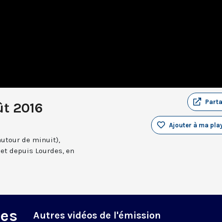
Part
ût 2016
Ajouter à ma play
autour de minuit),
et depuis Lourdes, en
des
Autres vidéos de l'émission