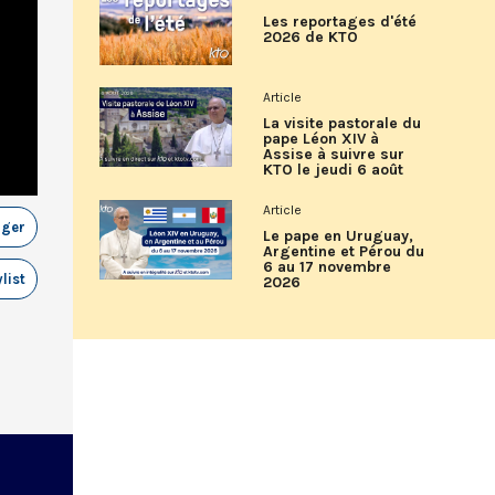
Les reportages d'été
2026 de KTO
Article
La visite pastorale du
pape Léon XIV à
Assise à suivre sur
KTO le jeudi 6 août
Article
ager
Le pape en Uruguay,
Argentine et Pérou du
6 au 17 novembre
list
2026