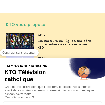
KTO vous propose
Article
Les Docteurs de l'Église, une série
documentaire à redécouvrir sur
KTO
Article
Les reportages d'été 2026 de KTO
Article
La visite pastorale du pape Léon
XIV à Assise à suivre sur KTO le
jeudi 6 août
Article