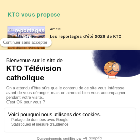
KTO vous propose
Article
Les reportages d'été 2026 de KTO
Article
La visite pastorale du pape Léon
XIV à Assise à suivre sur KTO le
jeudi 6 août
Article
Le pape en Uruguay, Argentine et
Pérou du 6 au 17 novembre 2026
© KTO 2026 —
Contact
—
Mentions légales