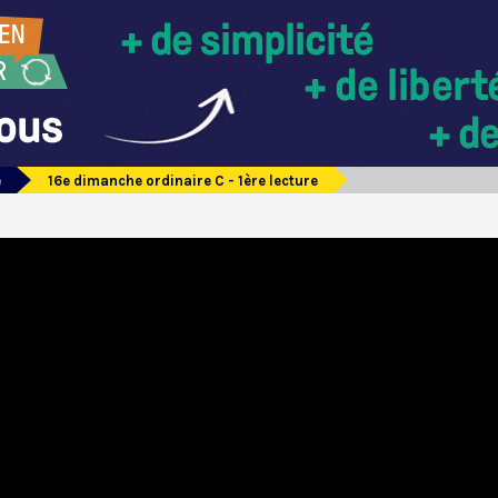
e
16e dimanche ordinaire C - 1ère lecture