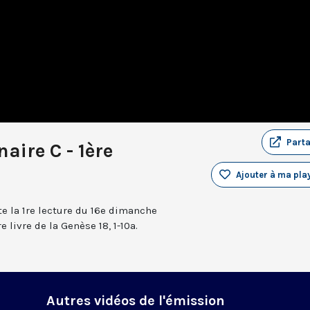
Part
aire C - 1ère
Ajouter à ma play
e la 1re lecture du 16e dimanche
 livre de la Genèse 18, 1-10a.
Autres vidéos de l'émission