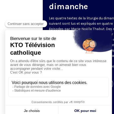
dimanche
Les quatre textes de la liturgie du dima
suivant sont lus et expliqués en quatre
épisodes par Marie-Noëlle Thabut. Des
simples et lumineux pour aller au cœur 
Révélation biblique, entrer dans ce que 
Luc appelle « l’intelligence des Écritures
Chaque jour, vivez avec la Parole de Dieu
Lundi, la première lecture ; mardi, le ps
mercredi, la deuxième lecture ; jeudi,
l’Évangile ; vendredi, les quatre épisodes
suite.
Visiter la page de l'émission