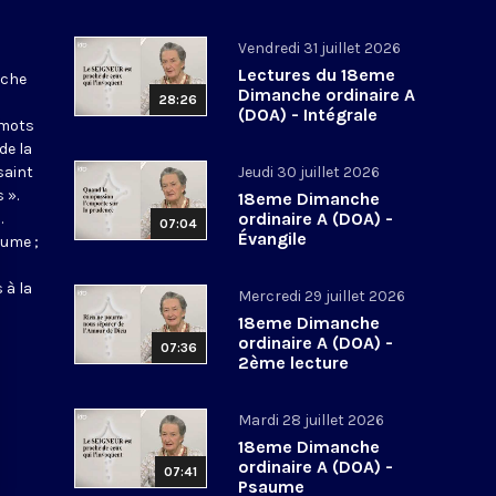
Vendredi 31 juillet 2026
Lectures du 18eme
nche
Dimanche ordinaire A
28:26
(DOA) - Intégrale
 mots
de la
saint
Jeudi 30 juillet 2026
 ».
18eme Dimanche
ordinaire A (DOA) -
.
07:04
Évangile
aume ;
 à la
Mercredi 29 juillet 2026
18eme Dimanche
ordinaire A (DOA) -
07:36
2ème lecture
Mardi 28 juillet 2026
18eme Dimanche
ordinaire A (DOA) -
07:41
Psaume