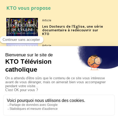
KTO vous propose
Article
Les Docteurs de l'Église, une série
documentaire à redécouvrir sur
KTO
Article
Les reportages d'été 2026 de KTO
Article
La visite pastorale du pape Léon
XIV à Assise à suivre sur KTO le
jeudi 6 août
Article
Le pape en Uruguay, Argentine et
Pérou du 6 au 17 novembre 2026