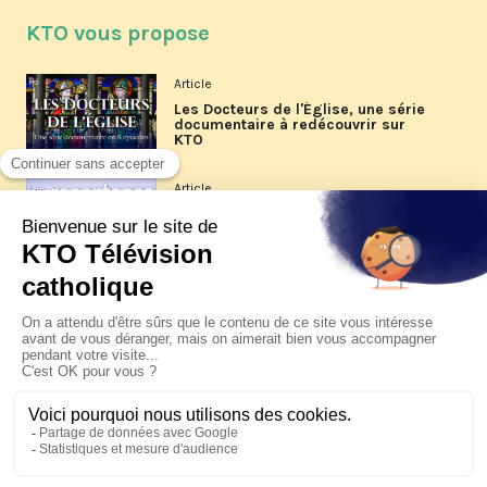
KTO vous propose
Article
Les Docteurs de l'Église, une série
documentaire à redécouvrir sur
KTO
Article
Les reportages d'été 2026 de KTO
Article
La visite pastorale du pape Léon
XIV à Assise à suivre sur KTO le
jeudi 6 août
Article
Le pape en Uruguay, Argentine et
Pérou du 6 au 17 novembre 2026