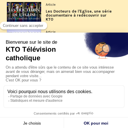
Article
Les Docteurs de l'Église, une série
documentaire à redécouvrir sur
KTO
Article
Les reportages d'été 2026 de KTO
Article
La visite pastorale du pape Léon
XIV à Assise à suivre sur KTO le
jeudi 6 août
Article
Le pape en Uruguay, Argentine et
Pérou du 6 au 17 novembre 2026
© KTO 2026 —
Contact
—
Mentions légales