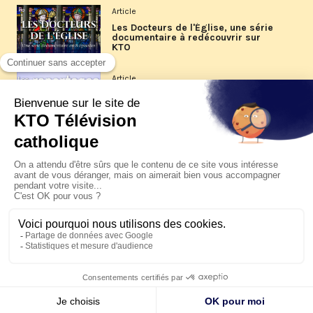
Article
Les Docteurs de l'Église, une série
documentaire à redécouvrir sur
KTO
Article
Les reportages d'été 2026 de KTO
Article
La visite pastorale du pape Léon
XIV à Assise à suivre sur KTO le
jeudi 6 août
Article
Le pape en Uruguay, Argentine et
Pérou du 6 au 17 novembre 2026
© KTO 2026 —
Contact
—
Mentions légales