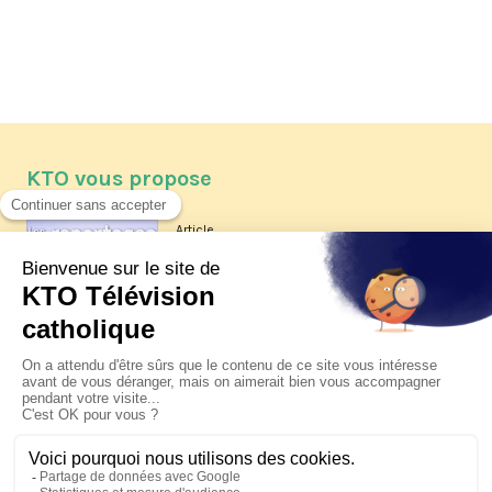
KTO vous propose
Article
Les reportages d'été 2026 de KTO
Article
La visite pastorale du pape Léon
XIV à Assise à suivre sur KTO le
jeudi 6 août
Article
Le pape en Uruguay, Argentine et
Pérou du 6 au 17 novembre 2026