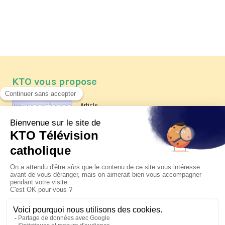
KTO vous propose
Article
Les reportages d'été 2026 de KTO
Article
La visite pastorale du pape Léon
XIV à Assise à suivre sur KTO le
jeudi 6 août
Article
Le pape en Uruguay, Argentine et
Pérou du 6 au 17 novembre 2026